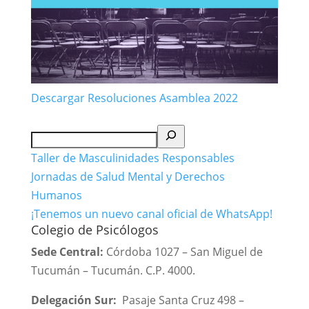
Descargar Resoluciones Asamblea 2022
Buscar
Taller de Masculinidades Responsables
Jornadas de Salud Mental y Derechos
Humanos
¡Tenemos un nuevo canal oficial de WhatsApp!
Colegio de Psicólogos
Sede Central:
Córdoba 1027 – San Miguel de
Tucumán – Tucumán. C.P. 4000.
Delegación Sur:
Pasaje Santa Cruz 498 –